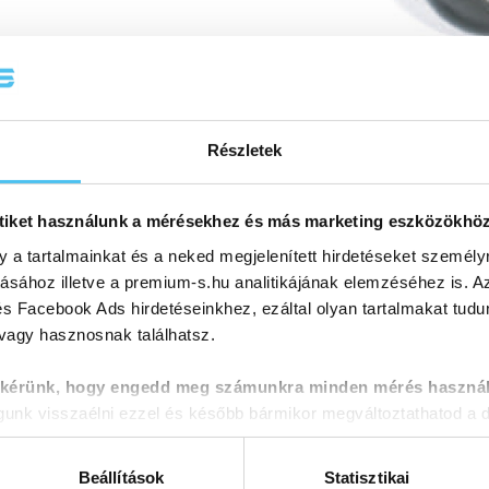
Részletek
tiket használunk a mérésekhez és más marketing eszközökhö
y a tartalmainkat és a neked megjelenített hirdetéseket személy
tásához illetve a premium-s.hu analitikájának elemzéséhez is. A
s Facebook Ads hirdetéseinkhez, ezáltal olyan tartalmakat tudu
 vagy hasznosnak találhatsz.
 kérünk, hogy engedd meg számunkra minden mérés használ
nk visszaélni ezzel és később bármikor megváltoztathatod a d
Beállítások
Statisztikai