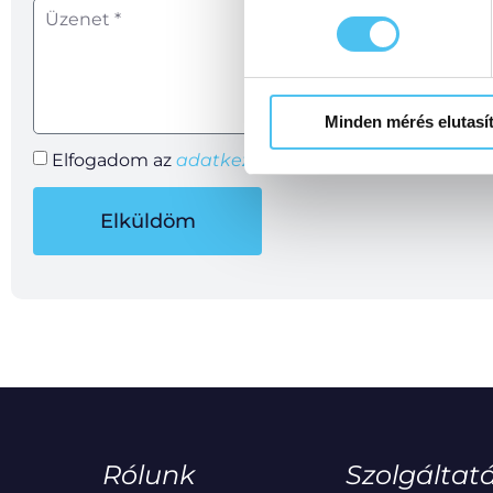
Minden mérés elutasí
Elfogadom az
adatkezelési szabályzatot.
Elküldöm
Rólunk
Szolgáltat