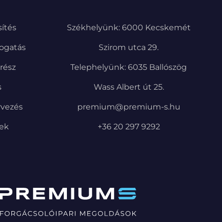
ítés
Székhelyünk: 6000 Kecskemét
ogatás
Szirom utca 29.
trész
Telephelyünk: 6035 Ballószög
s
Wass Albert út 25.
rvezés
premium@premium-s.hu
pek
+36 20 297 9292