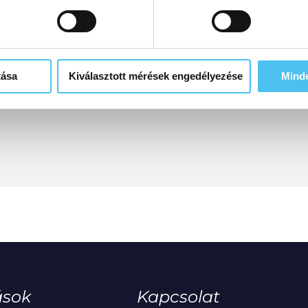
tása
Kiválasztott mérések engedélyezése
Mind
ások
Kapcsolat