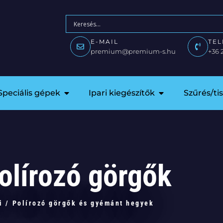
E-MAIL
TE
premium@premium-s.hu
+36 
Speciális gépek
Ipari kiegészítők
Szűrés/ti
olírozó görgők
i
/
Polírozó görgők és gyémánt hegyek