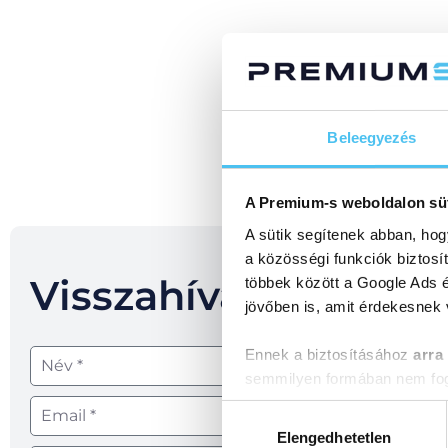
Beleegyezés
A Premium-s weboldalon sü
A sütik segítenek abban, hog
a közösségi funkciók biztosí
Visszahívást kérek!
többek között a Google Ads é
jövőben is, amit érdekesnek
Ennek a biztosításához
arra
semmilyen formában nem fogu
Előre is köszönjük!
Hozzájárulás
kiválasztása
Elengedhetetlen