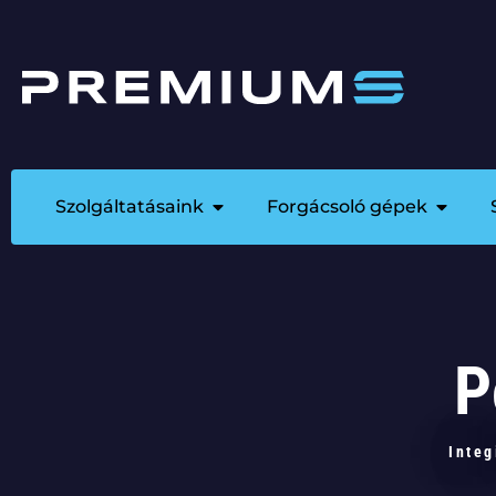
Szolgáltatásaink
Forgácsoló gépek
P
Integ