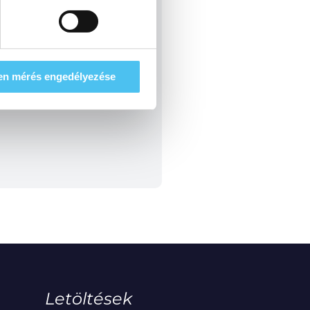
en mérés engedélyezése
Letöltések