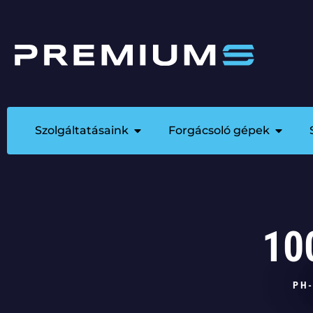
Szolgáltatásaink
Forgácsoló gépek
10
PH-