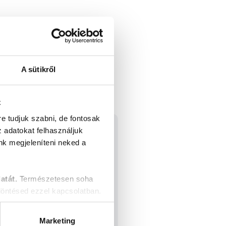
A sütikről
z
re tudjuk szabni, de fontosak
z adatokat felhasználjuk
nk megjeleníteni neked a
atát.
Természetesen soha
öntésed ezzel kapcsolatban.
Marketing