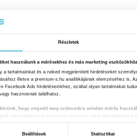
Részletek
tiket használunk a mérésekhez és más marketing eszközökhö
y a tartalmainkat és a neked megjelenített hirdetéseket személy
tásához illetve a premium-s.hu analitikájának elemzéséhez is. A
s Facebook Ads hirdetéseinkhez, ezáltal olyan tartalmakat tudu
 vagy hasznosnak találhatsz.
 kérünk, hogy engedd meg számunkra minden mérés használ
nk visszaélni ezzel és később bármikor megváltoztathatod a d
Beállítások
Statisztikai