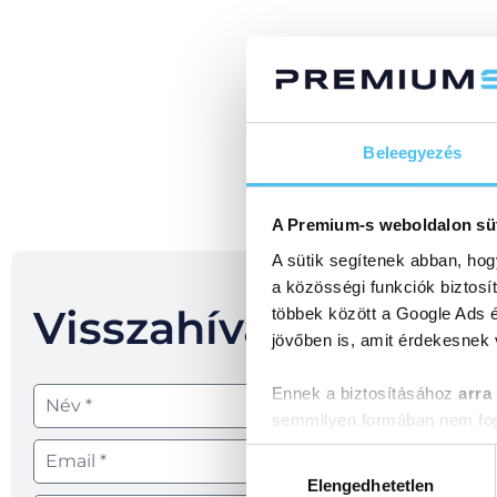
Beleegyezés
A Premium-s weboldalon sü
A sütik segítenek abban, hog
a közösségi funkciók biztosí
Visszahívást kérek!
többek között a Google Ads é
jövőben is, amit érdekesnek
Ennek a biztosításához
arra
semmilyen formában nem fogu
Előre is köszönjük!
Hozzájárulás
kiválasztása
Elengedhetetlen