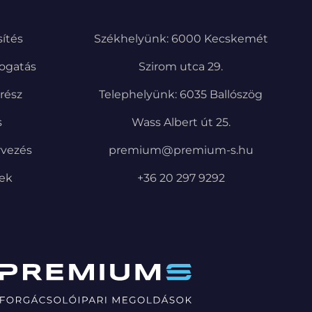
ítés
Székhelyünk: 6000 Kecskemét
ogatás
Szirom utca 29.
trész
Telephelyünk: 6035 Ballószög
s
Wass Albert út 25.
rvezés
premium@premium-s.hu
pek
+36 20 297 9292