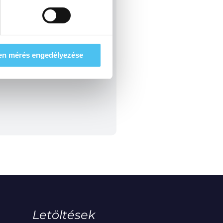
en mérés engedélyezése
Letöltések