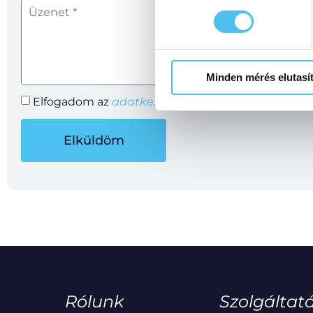
Minden mérés elutasí
Elfogadom az
adatkezelési szabályzatot.
Elküldöm
Rólunk
Szolgáltat