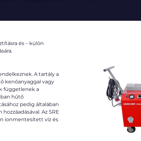
tításra és – külön
sára.
endelkeznek. A tartály a
hűtő kenőanyaggal vagy
ek függetlenek a
lában hűtő
ításához pedig általában
m hozzáadásával. Az SRE
 ionmentesített víz és