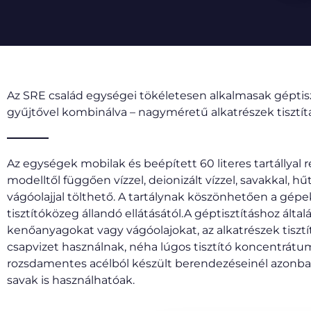
Az SRE család egységei tökéletesen alkalmasak géptisz
gyűjtővel kombinálva – nagyméretű alkatrészek tisztítá
Az egységek mobilak és beépített 60 literes tartállyal r
modelltől függően vízzel, deionizált vízzel, savakkal, 
vágóolajjal tölthető. A tartálynak köszönhetően a gép
tisztítóközeg állandó ellátásától.A géptisztításhoz álta
kenőanyagokat vagy vágóolajokat, az alkatrészek tiszt
csapvizet használnak, néha lúgos tisztító koncentrátu
rozsdamentes acélból készült berendezéseinél azonban
savak is használhatóak.