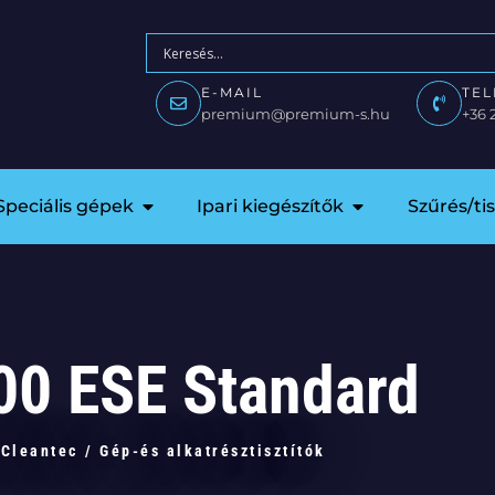
E-MAIL
TE
premium@premium-s.hu
+36 
Speciális gépek
Ipari kiegészítők
Szűrés/ti
00 ESE Standard
Cleantec
/
Gép-és alkatrésztisztítók