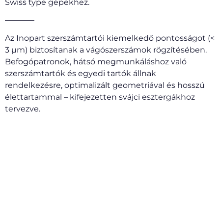
Swiss type gépekhez.
Az Inopart szerszámtartói kiemelkedő pontosságot (<
3 µm) biztosítanak a vágószerszámok rögzítésében.
Befogópatronok, hátsó megmunkáláshoz való
szerszámtartók és egyedi tartók állnak
rendelkezésre, optimalizált geometriával és hosszú
élettartammal – kifejezetten svájci esztergákhoz
tervezve.