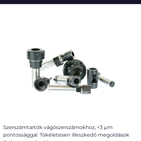
Szerszámtartók vágószerszámokhoz, <3 µm
pontossággal. Tökéletesen illeszkedő megoldások