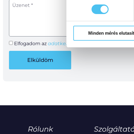
Minden mérés elutasí
Elfogadom az
adatkezelési szabályzatot.
Elküldöm
Rólunk
Szolgáltat