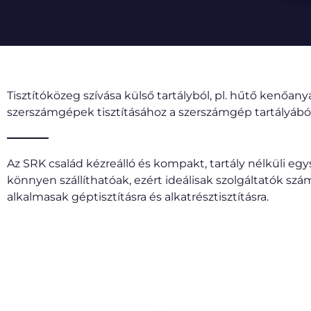
Tisztítóközeg szívása külső tartályból, pl. hűtő kenőany
szerszámgépek tisztításához a szerszámgép tartályából
Az SRK család kézreálló és kompakt, tartály nélküli eg
könnyen szállíthatóak, ezért ideálisak szolgáltatók szá
alkalmasak géptisztításra és alkatrésztisztításra.