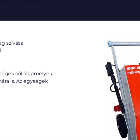
ag szívása
.
ységekből áll, amelyek
mára is. Az egységek