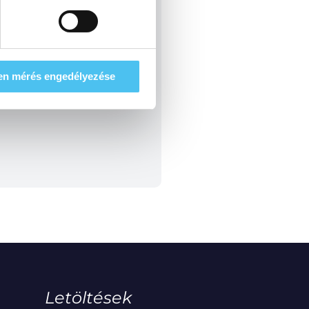
en mérés engedélyezése
Letöltések