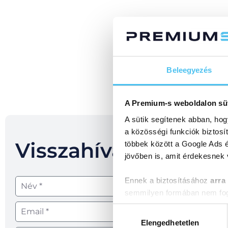
Beleegyezés
A Premium-s weboldalon sü
A sütik segítenek abban, hog
a közösségi funkciók biztosí
Visszahívást kérek!
többek között a Google Ads é
jövőben is, amit érdekesnek
Ennek a biztosításához
arra
semmilyen formában nem fogu
Előre is köszönjük!
Hozzájárulás
kiválasztása
Elengedhetetlen