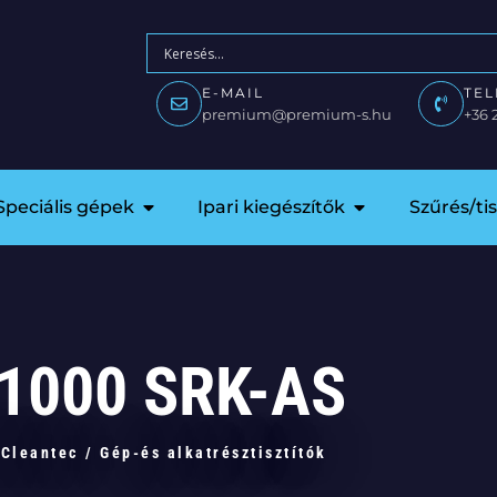
E-MAIL
TE
premium@premium-s.hu
+36 
Speciális gépek
Ipari kiegészítők
Szűrés/ti
1000 SRK-AS
Cleantec
/
Gép-és alkatrésztisztítók