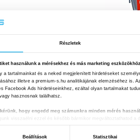
Részletek
tiket használunk a mérésekhez és más marketing eszközökhö
y a tartalmainkat és a neked megjelenített hirdetéseket személy
tásához illetve a premium-s.hu analitikájának elemzéséhez is. A
s Facebook Ads hirdetéseinkhez, ezáltal olyan tartalmakat tudu
 vagy hasznosnak találhatsz.
 kérünk, hogy engedd meg számunkra minden mérés használ
nk visszaélni ezzel és később bármikor megváltoztathatod a d
Beállítások
Statisztikai