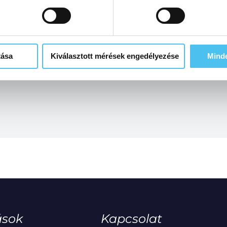
tása
Kiválasztott mérések engedélyezése
Mind
ások
Kapcsolat