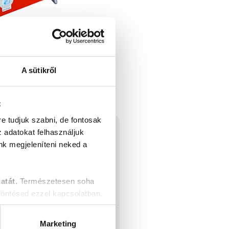
A sütikről
z
re tudjuk szabni, de fontosak
z adatokat felhasználjuk
nk megjeleníteni neked a
atát.
Természetesen soha
öntésed ezzel kapcsolatban.
Marketing