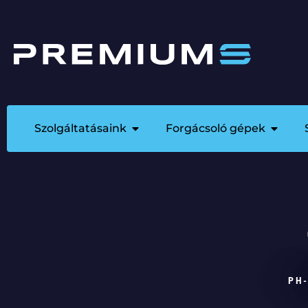
Szolgáltatásaink
Forgácsoló gépek
PH-