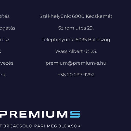
ítés
Székhelyünk: 6000 Kecskemét
ogatás
Szirom utca 29.
trész
Telephelyünk: 6035 Ballószög
s
Wass Albert út 25.
rvezés
premium@premium-s.hu
pek
+36 20 297 9292