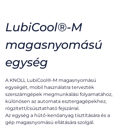
LubiCool®-M
magasnyomású
egység​
A KNOLL LubiCool®-M magasnyomású
egységét, mobil használatra tervezték
szerszámgépek megmunkálási folyamatához,
különösen az automata esztergagépekhez,
rögzített/csúsztatható fejszárral.
Az egység a hűtő-kenőanyag tisztítására és a
gép magasnyomású ellátására szolgál.