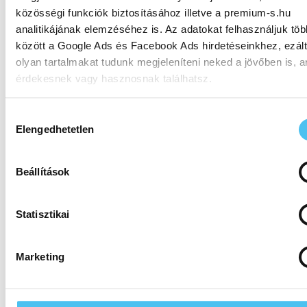
szelepblokkon lévő kapcsolható kimeneteken
közösségi funkciók biztosításához illetve a premium-s.hu
keresztül.
analitikájának elemzéséhez is. Az adatokat felhasználjuk tö
Az integrált érintőpad lehetővé teszi az egység
között a Google Ads és Facebook Ads hirdetéseinkhez, ezált
legfontosabb működési adatainak figyelését és
olyan tartalmakat tudunk megjeleníteni neked a jövőben is, a
megjelenítését.
érdekesnek vagy hasznosnak találhatsz.
Ennek a biztosításához
arra kérünk, hogy engedd meg
Hozzájárulás
Paraméterek
számunkra minden mérés használatát.
Természetesen so
Elengedhetetlen
kiválasztása
semmilyen formában nem fogunk visszaélni ezzel és későb
bármikor megváltoztathatod a döntésed ezzel kapcsolatban. 
Beállítások
is köszönjük!
Leírás
LubiCool®-
LubiCool®-
Lub
S
M
Statisztikai
Nagynyomású
4 kW
5,5 kW
7,5
szivattyú
Marketing
teljesítménye
Átemelő szivattyú
0,92 kW
0,63 kW
max.