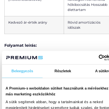
hőkibocsátás Hosszabb
élettartam
Kedvező ár-érték arány
Rövid amortizációs
időszak
Folyamat leírás:
Az átemelő szivattyú a szennyezett emulziót
áttölti a szerszámgépből a szűrőegységbe.
A szűrőelem eltávolítja az emulzióból a
Beleegyezés
Részletek
A sütikr
legkisebb forgácsokat, finom részecskéket és
idegen anyagokat.
A megtisztított kenőanyag a tiszta tartályba
A Premium-s weboldalon sütiket használunk a mérésekhez
áramlik.
más marketing eszközökhöz
A nagynyomású szivattyú megtisztított hűtő-
A sütik segítenek abban, hogy a tartalmainkat és a neked
kenőanyaggal látja el a szerszámgépet a
megjelenített hirdetéseket személyre tudjuk szabni, de fonto