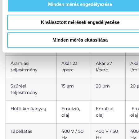
teljesítménye
kW
Minden mérés engedélyezése
Csatlakoztatott
–
–
max.
Kiválasztott mérések engedélyezése
öblítőszivattyú
kW
teljesítménye
Minden mérés elutasítása
Nyomástartomány
100 bar-ig
150 bar-ig
100 
Áramlási
Akár 23
Akár 27
Aká
teljesítmény
l/perc
l/perc
l/m
Szűrési
15 μm
20 µm
20 
teljesítmény
Hűtő kenőanyag
Emulzió,
Emulzió,
Emu
olaj
olaj
olaj
Tápellátás
400 V / 50
400 V / 50
400
Hz
Hz
Hz