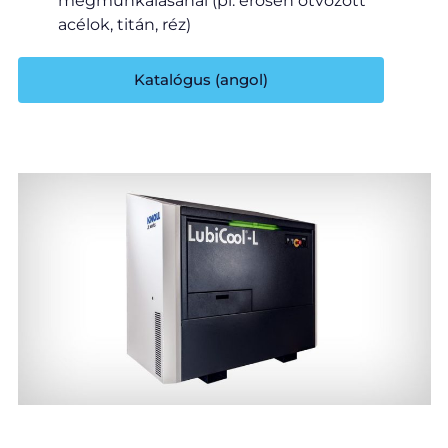
megmunkálásánál (pl. erősen ötvözött
acélok, titán, réz)
Katalógus (angol)