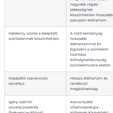
nagyobb vágási
sebességnek
köszönhetően Hosszabb
szerszám élettartam
Hatékony szűrés a beépített
A hűtő-kenőanyag
szűrőelemnek köszönhetően
hosszabb
élettartammal bír
Egyszerű a szűrőelem
tisztítása
Költséghatékonyság
szűrőelemcsere esetén
Kopásálló csavarorsós
Hosszú élettartam és
szivattyú
rendkívüli
megbízhatóság
Igény szerinti
Alacsonyabb
szivattyúvezérlés
villamosenergia-
(frekvenciaváltóval)
költségek Kismértékű