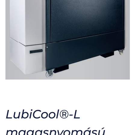
LubiCool®-L
magasnyomású