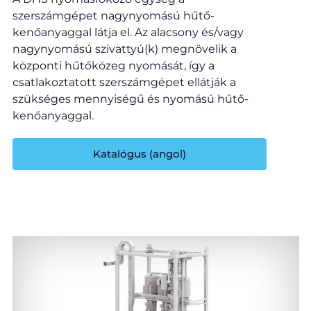
szerszámgépet nagynyomású hűtő-
kenőanyaggal látja el. Az alacsony és/vagy
nagynyomású szivattyú(k) megnövelik a
központi hűtőközeg nyomását, így a
csatlakoztatott szerszámgépet ellátják a
szükséges mennyiségű és nyomású hűtő-
kenőanyaggal.
Katalógus (angol)