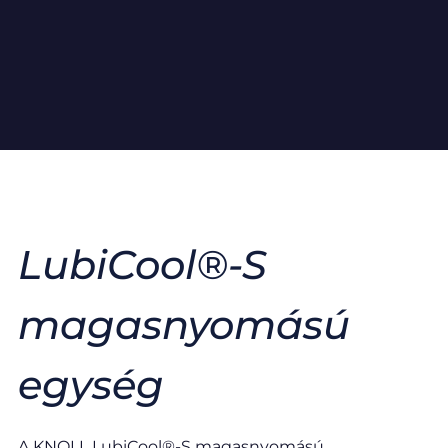
LubiCool®-S
magasnyomású
egység​
A KNOLL LubiCool®-S magasnyomású