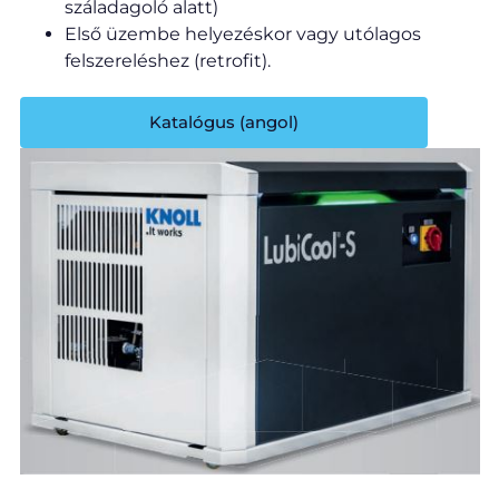
száladagoló alatt)
Első üzembe helyezéskor vagy utólagos
felszereléshez (retrofit).
Katalógus (angol)