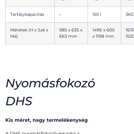
Tartálykapacitás
–
150 l
360 
Méretek (H x Szé x
985 x 635 x
1496 x 600
1615
Ma)
663 mm
x 1198 mm
153
Nyomásfokozó
DHS​
Kis méret, nagy termelékenység
A DHS nyomásfokozó egység a