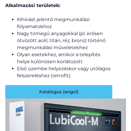
Alkalmazási területek:
Kihívást jelentő megmunkálási
folyamatokhoz
Nagy tömegű anyagokkal (pl. erősen
ötvözött acél, titán, réz, bronz) történő
megmunkálási műveletekhez
Olyan esetekhez, amikor a telepítés
helye különösen korlátozott
Első üzembe helyezéskor vagy utólagos
felszereléshez (retrofit).
Katalógus (angol)