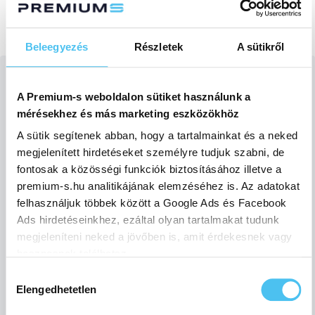
néhány év elteltével 100%-ban újrahasznosítható.
Beleegyezés
Részletek
A sütikről
A Premium-s weboldalon sütiket használunk a
Expressz
mérésekhez és más marketing eszközökhöz
A sütik segítenek abban, hogy a tartalmainkat és a neked
ajánlatkérés
megjelenített hirdetéseket személyre tudjuk szabni, de
fontosak a közösségi funkciók biztosításához illetve a
premium-s.hu analitikájának elemzéséhez is. Az adatokat
felhasználjuk többek között a Google Ads és Facebook
Ads hirdetéseinkhez, ezáltal olyan tartalmakat tudunk
megjeleníteni neked a jövőben is, amit érdekesnek vagy
hasznosnak találhatsz.
Hozzájárulás
Ennek a biztosításához
arra kérünk, hogy engedd meg
Elengedhetetlen
kiválasztása
számunkra minden mérés használatát.
Természetesen