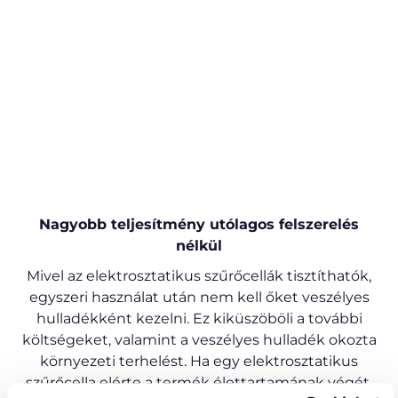
Nagyobb teljesítmény utólagos felszerelés
nélkül
Mivel az elektrosztatikus szűrőcellák tisztíthatók,
egyszeri használat után nem kell őket veszélyes
hulladékként kezelni. Ez kiküszöböli a további
költségeket, valamint a veszélyes hulladék okozta
környezeti terhelést. Ha egy elektrosztatikus
szűrőcella elérte a termék élettartamának végét,