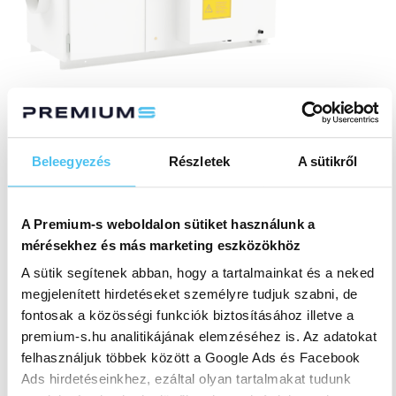
COBARON 26TR/27TR
Szűrési folyamat: Mechanikus + elektrosztatikus A gép
munkaterületének mérete: nagy Elszívási kapacitás:
Beleegyezés
Részletek
A sütikről
2050 m³/h Működési feszültség: 400 V | 50/60 Hz 3PH
+ PE Méretek: 1450 | 588 | 595 mm Alkalmazás:
Emulziós köd
A Premium-s weboldalon sütiket használunk a
Tovább olvasom »
mérésekhez és más marketing eszközökhöz
A sütik segítenek abban, hogy a tartalmainkat és a neked
megjelenített hirdetéseket személyre tudjuk szabni, de
fontosak a közösségi funkciók biztosításához illetve a
premium-s.hu analitikájának elemzéséhez is. Az adatokat
felhasználjuk többek között a Google Ads és Facebook
Ads hirdetéseinkhez, ezáltal olyan tartalmakat tudunk