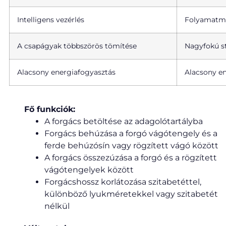
Intelligens vezérlés
Folyamatm
A csapágyak többszörös tömítése
Nagyfokú st
Alacsony energiafogyasztás
Alacsony e
Fő funkciók:
A forgács betöltése az adagolótartályba
Forgács behúzása a forgó vágótengely és a
ferde behúzósín vagy rögzített vágó között
A forgács összezúzása a forgó és a rögzített
vágótengelyek között
Forgácshossz korlátozása szitabetéttel,
különböző lyukméretekkel vagy szitabetét
nélkül