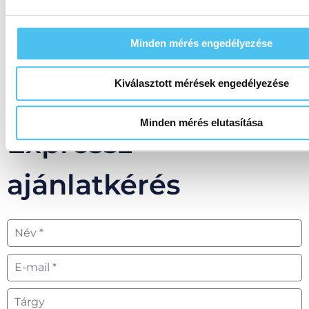
rögzített vágótengely között
A forgács hosszának korlátozása a
különböző lyukméretű, perforált lemezzel
Minden mérés engedélyezése
és a forgácsot visszatartó szűrőbetéttel
Kiválasztott mérések engedélyezése
Minden mérés elutasítása
Expressz
ajánlatkérés