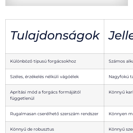
Tulajdonságok
Jel
Különböző típusú forgácsokhoz
Számos alka
Széles, érzékelés nélküli vágóélek
Nagyfokú t
Aprítási mód a forgács formájától
Könnyű kar
függetlenül
Rugalmasan cserélhető szerszám rendszer
Könnyen m
Könnyű de robusztus
Könnyű sze