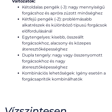
Változatok:
Kétoldalas pengék (-J): nagy mennyiségű
forgácshoz és apróra zúzott minőséghez
Kétfejű pengék (-Z): problémásabb
alkatrészek és különböző típusú forgácsok
előfordulásánál
Egytengelyes: kisebb, összeállt
forgácsokhoz, alacsony és közepes
áteresztőképességhez
Dupla tengely: nagy vagy összenyomott
forgácsokhoz és nagy
áteresztőképességhez
Kombinációs lehetőségek: Igény esetén a
forgácsaprítók kombinálhatók
Vízszintesen