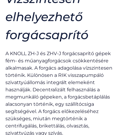
elhelyezhető
forgácsaprító​
A KNOLL ZH-J és ZHV-J forgácsaprító gépek
fém- és műanyagforgácsok csökkentésére
alkalmasak. A forgács adagolása vízszintesen
történik. Különösen a RIK visszapumpáló
szivattyúállomás integrált elemeként
használják. Decentralizált felhasználás a
megmunkáló gépeken, a forgácsbetáplálás
alacsonyan történik, egy szállítócsiga
segítségével. A forgács előkezeléséhez
szükséges, miután megtörténik a
centrifugálás, brikettálás, olvasztás,
szivattyúzás vagy szívás.