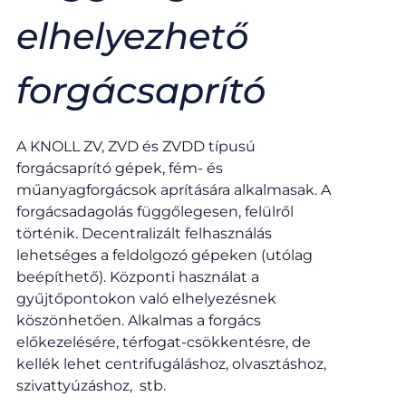
elhelyezhető
forgácsaprító​
A KNOLL ZV, ZVD és ZVDD típusú
forgácsaprító gépek, fém- és
műanyagforgácsok aprítására alkalmasak. A
forgácsadagolás függőlegesen, felülről
történik. Decentralizált felhasználás
lehetséges a feldolgozó gépeken (utólag
beépíthető). Központi használat a
gyűjtőpontokon való elhelyezésnek
köszönhetően. Alkalmas a forgács
előkezelésére, térfogat-csökkentésre, de
kellék lehet centrifugáláshoz, olvasztáshoz,
szivattyúzáshoz, stb.