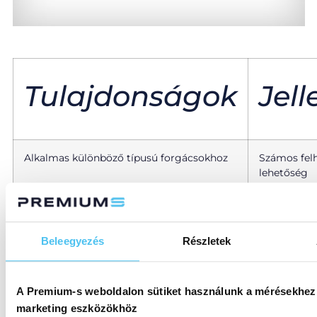
Tulajdonságok
Jel
Alkalmas különböző típusú forgácsokhoz
Számos felh
lehetőség
Széles, érzéketlen vágószerszám
Kiváló élet
Beleegyezés
Részletek
Aprítási mód a forgács formájától
Helytakaré
függetlenül
A Premium-s weboldalon sütiket használunk a mérésekhez
Kompakt módon integrálható
Könnyű átal
marketing eszközökhöz
visszapumpáló szivattyúállomásokba