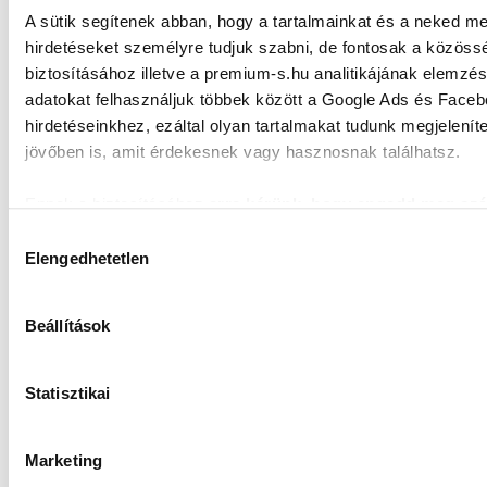
A sütik segítenek abban, hogy a tartalmainkat és a neked meg
hirdetéseket személyre tudjuk szabni, de fontosak a közössé
Egyszerű, robusztus és szervizbarát
Könnyű sze
elrendezés
biztosításához illetve a premium-s.hu analitikájának elemzés
adatokat felhasználjuk többek között a Google Ads és Face
hirdetéseinkhez, ezáltal olyan tartalmakat tudunk megjelenít
Intelligens vezérlés
Nagyfokú
jövőben is, amit érdekesnek vagy hasznosnak találhatsz.
folyamatbi
Ennek a biztosításához
arra kérünk, hogy engedd meg sz
A csapágyegységek többszöri tömítése
Remek stabi
minden mérés használatát.
Természetesen soha semmilye
Hozzájárulás
fogunk visszaélni ezzel és később bármikor megváltoztatha
Elengedhetetlen
kiválasztása
Alacsony energiaszükséglet
Alacsony e
ezzel kapcsolatban. Előre is köszönjük!
Beállítások
Fő funkciók:
A forgács vízszintes adagolása, csigás
Statisztikai
szállítószalagon keresztül
A forgács behúzása a forgó vágótengely
által
Marketing
Aprítás a forgácsok között a forgó és a