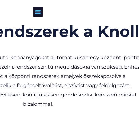
ndszerek​ a Knoll
 hűtő-kenőanyagokat automatikusan egy központi pontr
 kezelni, rendszer szintű megoldásokra van szükség. Ehhe
t a központi rendszerek amelyek összekapcsolva a
ik a forgácseltávolítást, elszívást vagy feldolgozást.
vítésen, konfiguráláson gondolkodik, keressen minket
bizalommal.