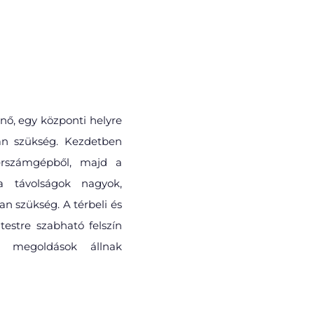
nő, egy központi helyre
van szükség. Kezdetben
zerszámgépből, majd a
 a távolságok nagyok,
n szükség. A térbeli és
testre szabható felszín
ett megoldások állnak