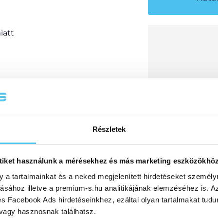
iatt
Részletek
állomások (opcionális)
tiket használunk a mérésekhez és más marketing eszközökhö
y a tartalmainkat és a neked megjelenített hirdetéseket személy
tásához illetve a premium-s.hu analitikájának elemzéséhez is. A
s Facebook Ads hirdetéseinkhez, ezáltal olyan tartalmakat tudu
 vagy hasznosnak találhatsz.