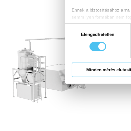
Ennek a biztosításához
arra
semmilyen formában nem fogu
Előre is köszönjük!
Hozzájárulás
kiválasztása
Elengedhetetlen
Minden mérés elutasí