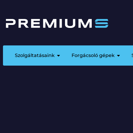
Szolgáltatásaink
Forgácsoló gépek