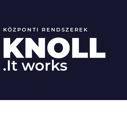
KÖZPONTI RENDSZEREK
KNOLL
.It works