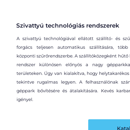
Szivattyú technológiás rendszerek​
A szivattyú technológiával ellátott szállító- és s
forgács teljesen automatikus szállítására, több
központi szűrőrendszerbe. A szállítóközegként hűtő 
rendszer különösen előnyös a nagy gépparkkal
területeken. Úgy van kialakítva, hogy helytakarékos
tekintve rugalmas legyen. A felhasználónak sz
géppark bővítésére és átalakítására. Kevés karban
igényel.
Kata