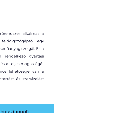
zűrőrendszer alkalmas a
 feldolgozógéptől egy
kenőanyag szolgál. Ez a
 rendelkező gyártási
 és a teljes magasságát
ámos lehetősége van a
tartást és szervizelést
lógus (angol)