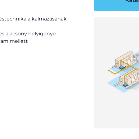
rléstechnika alkalmazásának
 és alacsony helyigénye
rtam mellett