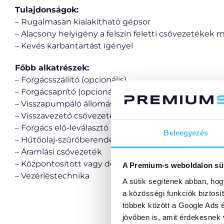
Tulajdonságok:
– Rugalmasan kialakítható gépsor
– Alacsony helyigény a felszín feletti csővezetékek m
– Kevés karbantartást igényel
Főbb alkatrészek:
– Forgácsszállító (opcionális)
– Forgácsaprító (opcionális)
– Visszapumpáló állomások
– Visszavezető csővezeték
– Forgács elő-leválasztó (opcionális)
Beleegyezés
– Hűtőolaj-szűrőberendezés
– Áramlási csővezeték
– Központosított vagy decentralizált nyomásnövelő 
A Premium-s weboldalon sü
– Vezérléstechnika
A sütik segítenek abban, hog
a közösségi funkciók biztosí
többek között a Google Ads é
jövőben is, amit érdekesnek