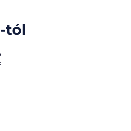
-tól
a
z