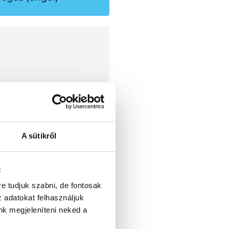
A sütikről
z
re tudjuk szabni, de fontosak
z adatokat felhasználjuk
nk megjeleníteni neked a