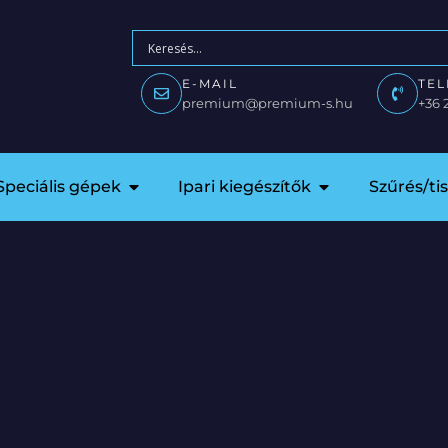
E-MAIL
TE
premium@premium-s.hu
+36 
Speciális gépek
Ipari kiegészítők
Szűrés/ti