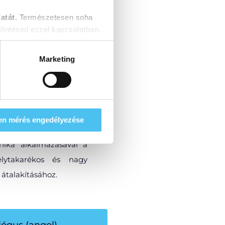
atát.
Természetesen soha
öntésed ezzel kapcsolatban.
Marketing
nológiával​
szer, alkalmas a forgács
zógéptől egy központi
je szolgál. Száraz vagy
en mérés engedélyezése
n keresztül is képes
hnika alkalmazásával a
elytakarékos és nagy
 átalakításához.
lógus (angol)