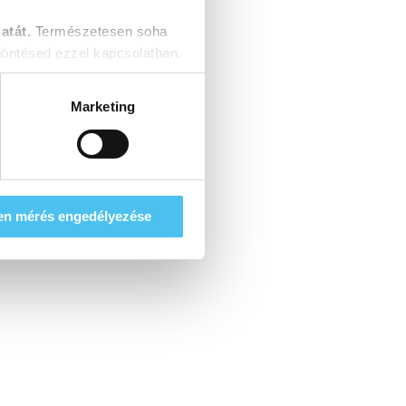
atát.
Természetesen soha
öntésed ezzel kapcsolatban.
Marketing
en mérés engedélyezése