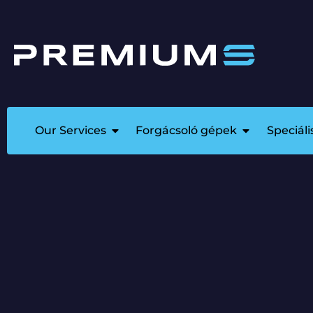
Our Services
Forgácsoló gépek
Speciál