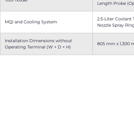
Tool holder
Length Probe (Op
2.5-Liter Coolant
MQl and Cooling System
Nozzle Spray Rin
Installation Dimensions without
805 mm x 1,300 
Operating Terminal (W × D × H)