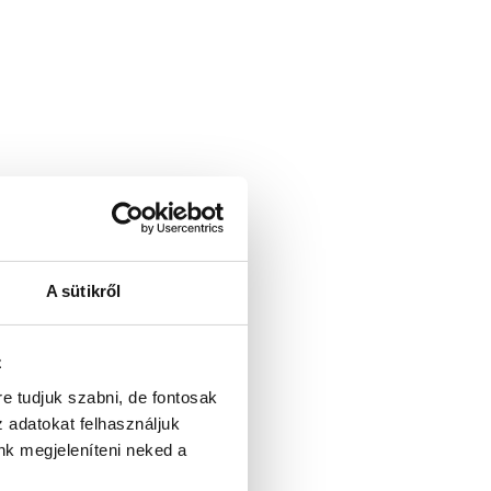
A sütikről
z
re tudjuk szabni, de fontosak
z adatokat felhasználjuk
nk megjeleníteni neked a