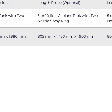
tional)
Length Probe (Optional)
Le
 Tank with Two-
5 or 10 liter Coolant Tank with Two-
5 
g
Nozzle Spray Ring
No
mm x 1,880 mm
805 mm x 1,450 mm x 1,900 mm
80