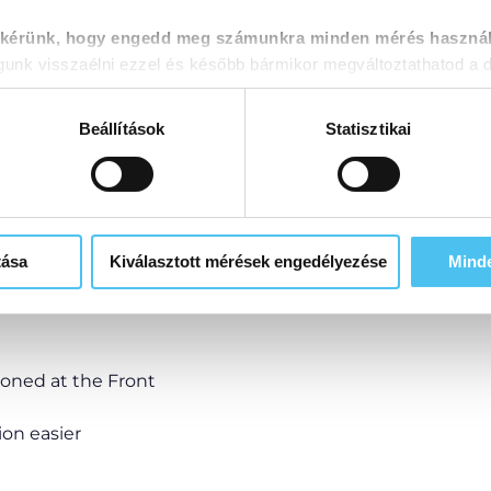
requiring years of machine
 kérünk, hogy engedd meg számunkra minden mérés használ
rofessional system, every
nk visszaélni ezzel és később bármikor megváltoztathatod a d
eration, and maximum
Beállítások
Statisztikai
mmand for fast and precise
 truly fits through a standard
tása
Kiválasztott mérések engedélyezése
Mind
ss-Section)
on
ioned at the Front
on easier