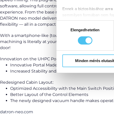
software, allowing full control of 3-axis milling without 
Ennek a biztosításához
arra
experience. From the base machine to a fully featured p
semmilyen formában nem fogu
DATRON neo model delivers precise results, simple op
Előre is köszönjük!
Hozzájárulás
flexibility — all in a compact design.
kiválasztása
Elengedhetetlen
With a smartphone-like (touchscreen) interface, the co
machining is literally at your fingertips. The DATRON neo
door!
Innovation on the UHPC Portal:
Minden mérés elutasí
Innovative Portal Made of UHPC (with Doubled Cro
Increased Stability and Effective Vibration Reducti
Redesigned Cabin Layout:
Optimized Accessibility with the Main Switch Posit
Better Layout of the Control Elements
The newly designed vacuum handle makes operati
datron-neo.com