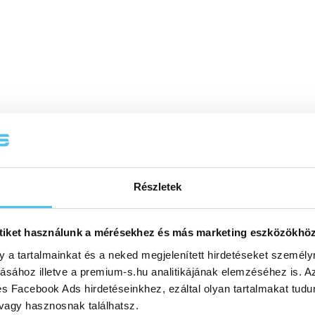
Részletek
le up complex manufacturing
n for every level.
tiket használunk a mérésekhez és más marketing eszközökhö
 neo and DATRON neo Pro
—
y a tartalmainkat és a neked megjelenített hirdetéseket személy
nd efficient than ever before.
tásához illetve a premium-s.hu analitikájának elemzéséhez is. A
s Facebook Ads hirdetéseinkhez, ezáltal olyan tartalmakat tudu
ovide easy access to high-
 vagy hasznosnak találhatsz.
 the new DATRON Next