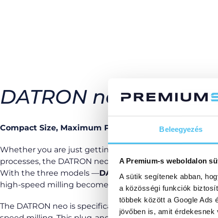
DATRON neo Family
Compact Size, Maximum Productivity
Beleegyezés
Whether you are just getting started or looking to sca
processes, the DATRON neo family offers the right solutio
A Premium-s weboldalon sü
With the three models —
DATRON neo Entry, DATRON
A sütik segítenek abban, hog
high-speed milling becomes more accessible, intuitive, a
a közösségi funkciók biztosí
többek között a Google Ads é
The DATRON neo is specifically designed and built to pr
jövőben is, amit érdekesnek
speed milling. This plug-and-play system comes with