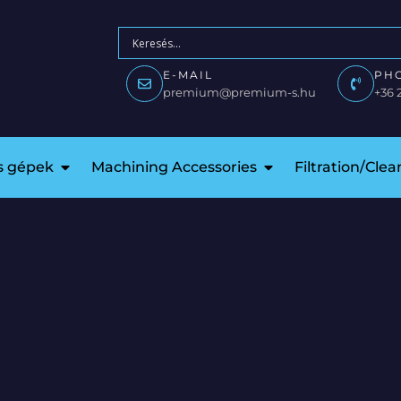
E-MAIL
PH
premium@premium-s.hu
+36 
is gépek
Machining Accessories
Filtration/Cle