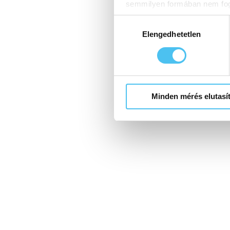
semmilyen formában nem fogu
Előre is köszönjük!
Hozzájárulás
kiválasztása
Elengedhetetlen
Minden mérés elutasí