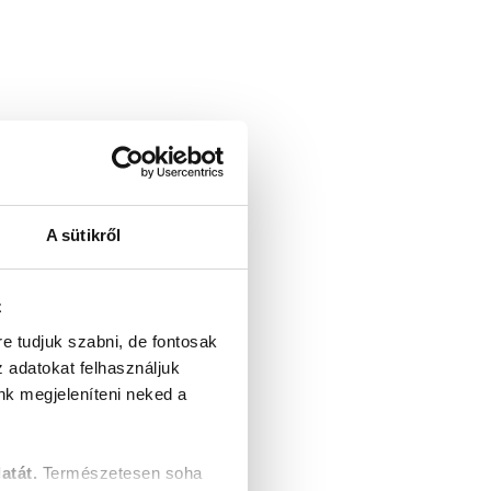
A sütikről
z
re tudjuk szabni, de fontosak
z adatokat felhasználjuk
nk megjeleníteni neked a
atát.
Természetesen soha