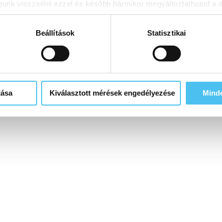
nk visszaélni ezzel és később bármikor megváltoztathatod a d
Beállítások
Statisztikai
tása
Kiválasztott mérések engedélyezése
Mind