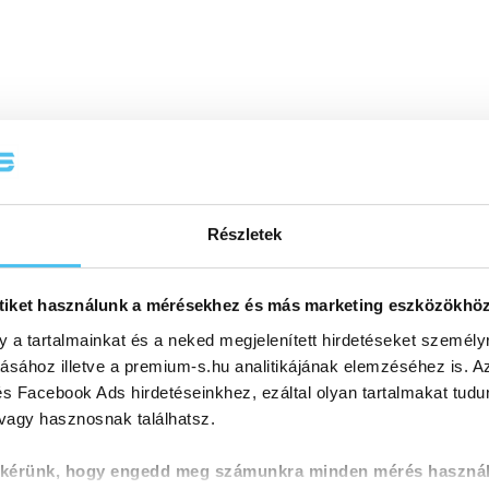
Részletek
tiket használunk a mérésekhez és más marketing eszközökhö
y a tartalmainkat és a neked megjelenített hirdetéseket személy
tásához illetve a premium-s.hu analitikájának elemzéséhez is. A
s Facebook Ads hirdetéseinkhez, ezáltal olyan tartalmakat tudu
 vagy hasznosnak találhatsz.
 kérünk, hogy engedd meg számunkra minden mérés használ