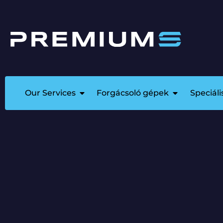
Our Services
Forgácsoló gépek
Speciál