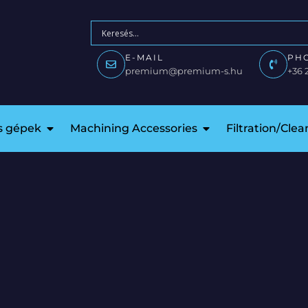
E-MAIL
PH
premium@premium-s.hu
+36 
is gépek
Machining Accessories
Filtration/Cle