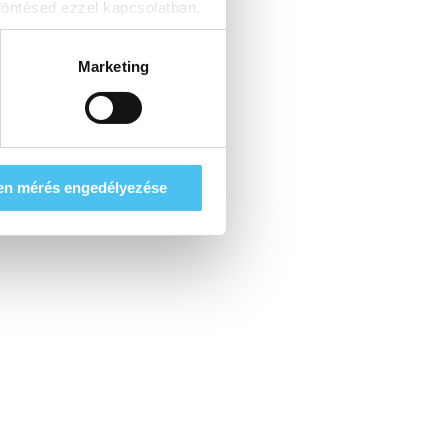
öntésed ezzel kapcsolatban.
Marketing
en mérés engedélyezése