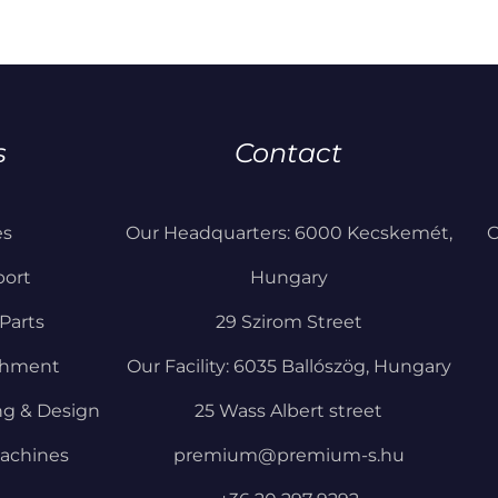
s
Contact
es
Our Headquarters: 6000 Kecskemét,
C
port
Hungary
Parts
29 Szirom Street
shment
Our Facility: 6035 Ballószög, Hungary
ng & Design
25 Wass Albert street
achines
premium@premium-s.hu