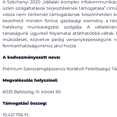
A Széchenyi 2020 „Vállalati komplex infokommunikáció
üzleti szolgáltatások terjesztésének támogatása” című p
vissza nem térítendő támogatásnak köszönhetően b
kezelhető minden fontos gazdasági esemény a társa
hatékony munkavégzést szolgálja. A vállalatirá
társaságunk ügyviteli folyamatai átláthatóbbá váltak.
működését, közvetve pedig versenyképességünk nö
fenntarthatóságunkhoz járul hozzá.
A kedvezményezett neve:
Prémium Szerszámgépszerviz Korlátolt Felelősségű Tá
Megvalósulás helyszínei:
6035 Ballószög, III. körzet 65.
Támogatási összeg:
10.421.706 Ft.