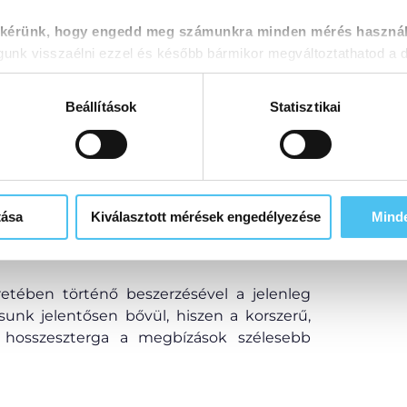
 kérünk, hogy engedd meg számunkra minden mérés használ
rsaság
nk visszaélni ezzel és később bármikor megváltoztathatod a d
Beállítások
Statisztikai
tása
Kiválasztott mérések engedélyezése
Mind
etében történő beszerzésével a jelenleg
ásunk jelentősen bővül, hiszen a korszerű,
hosszeszterga a megbízások szélesebb