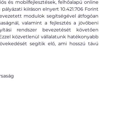
s és mobilfejlesztések, felhőalapú online
ályázati kiíráson elnyert 10.421.706 Forint
evezetett modulok segítségével átfogóan
ságnál, valamint a fejlesztés a jövőbeni
nyítási rendszer bevezetését követően
 Ezzel közvetlenül vállalatunk hatékonyabb
vekedését segítik elő, ami hosszú távú
rsaság