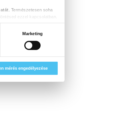
atát.
Természetesen soha
öntésed ezzel kapcsolatban.
Marketing
en mérés engedélyezése