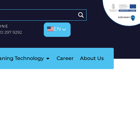
ONE
EN
EN
20 297 9292
HU
eaning Technology
Career
About Us