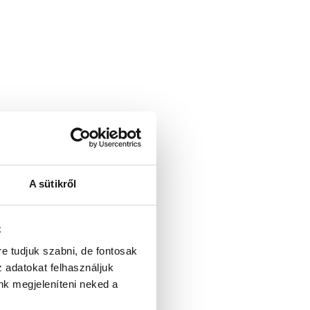
A sütikről
z
re tudjuk szabni, de fontosak
z adatokat felhasználjuk
nk megjeleníteni neked a