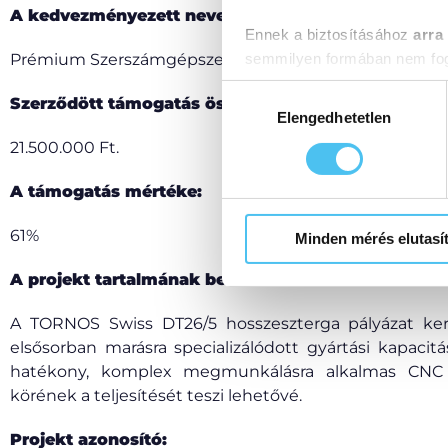
A kedvezményezett neve:
Ennek a biztosításához
arra
Prémium Szerszámgépszerviz Korlátolt Felelősségű Tá
semmilyen formában nem fogu
Előre is köszönjük!
Hozzájárulás
Szerződött támogatás összege:
kiválasztása
Elengedhetetlen
21.500.000 Ft.
A támogatás mértéke:
61%
Minden mérés elutasí
A projekt tartalmának bemutatása:
A TORNOS Swiss DT26/5 hosszeszterga pályázat ker
elsősorban marásra specializálódott gyártási kapacit
hatékony, komplex megmunkálásra alkalmas CNC 
körének a teljesítését teszi lehetővé.
Projekt azonosító: