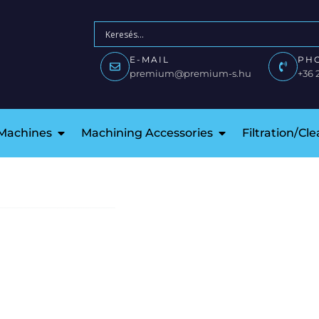
E-MAIL
PH
premium@premium-s.hu
+36 
 Machines
Machining Accessories
Filtration/Cl