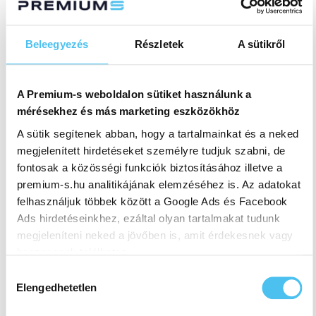
Beleegyezés
Részletek
A sütikről
A Premium-s weboldalon sütiket használunk a
mérésekhez és más marketing eszközökhöz
A sütik segítenek abban, hogy a tartalmainkat és a neked
megjelenített hirdetéseket személyre tudjuk szabni, de
fontosak a közösségi funkciók biztosításához illetve a
premium-s.hu analitikájának elemzéséhez is. Az adatokat
felhasználjuk többek között a Google Ads és Facebook
Ads hirdetéseinkhez, ezáltal olyan tartalmakat tudunk
megjeleníteni neked a jövőben is, amit érdekesnek vagy
hasznosnak találhatsz.
Hozzájárulás
Ennek a biztosításához
arra kérünk, hogy engedd meg
Elengedhetetlen
kiválasztása
számunkra minden mérés használatát.
Természetesen