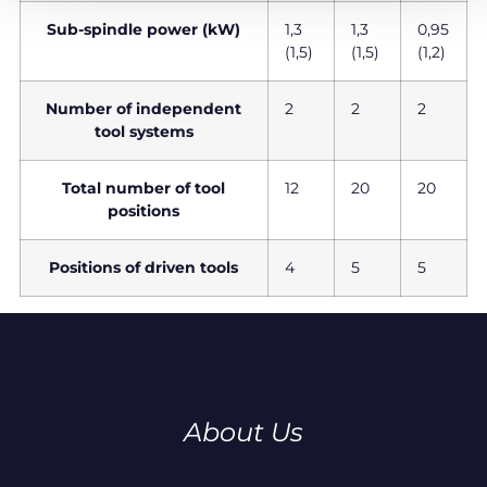
Sub-spindle power (kW)
1,3
1,3
0,95
(1,5)
(1,5)
(1,2)
Number of independent
2
2
2
tool systems
Total number of tool
12
20
20
positions
Positions of driven tools
4
5
5
About Us