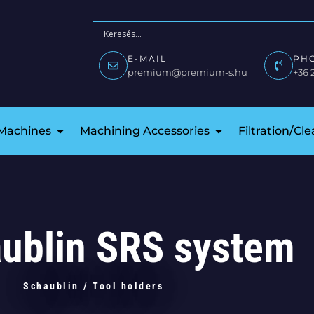
E-MAIL
PH
premium@premium-s.hu
+36 
 Machines
Machining Accessories
Filtration/Cl
ublin SRS system
Schaublin
/
Tool holders