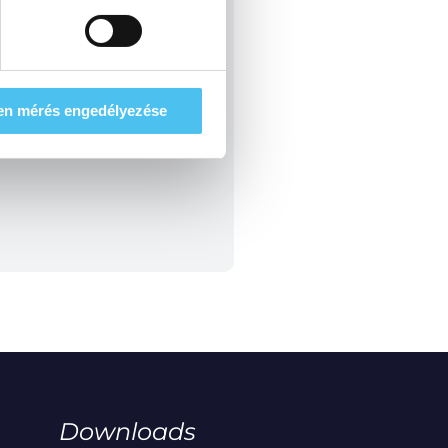
en mérés engedélyezése
Downloads