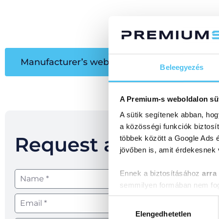
Manufacturer’s website
Online catal
Beleegyezés
A Premium-s weboldalon sü
A sütik segítenek abban, hog
a közösségi funkciók biztosí
Request a callback!
többek között a Google Ads é
jövőben is, amit érdekesnek
Ennek a biztosításához
arra
semmilyen formában nem fogu
Előre is köszönjük!
Hozzájárulás
kiválasztása
Elengedhetetlen