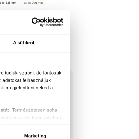
A sütikről
z
re tudjuk szabni, de fontosak
z adatokat felhasználjuk
nk megjeleníteni neked a
atát.
Természetesen soha
öntésed ezzel kapcsolatban.
Marketing