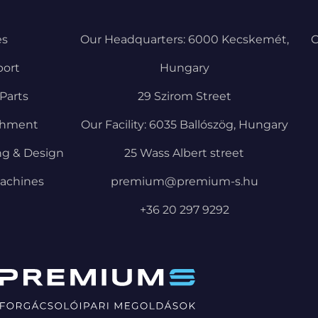
es
Our Headquarters: 6000 Kecskemét,
C
port
Hungary
Parts
29 Szirom Street
shment
Our Facility: 6035 Ballószög, Hungary
ng & Design
25 Wass Albert street
achines
premium@premium-s.hu
+36 20 297 9292