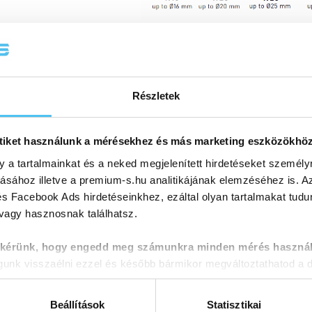
ogue
Product sales
Részletek
tiket használunk a mérésekhez és más marketing eszközökhö
y a tartalmainkat és a neked megjelenített hirdetéseket személy
tásához illetve a premium-s.hu analitikájának elemzéséhez is. A
s Facebook Ads hirdetéseinkhez, ezáltal olyan tartalmakat tudu
 vagy hasznosnak találhatsz.
 kérünk, hogy engedd meg számunkra minden mérés használ
nk visszaélni ezzel és később bármikor megváltoztathatod a d
Beállítások
Statisztikai