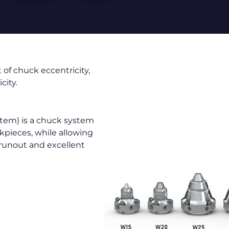
of chuck eccentricity,
city.
tem) is a chuck system
kpieces, while allowing
 runout and excellent