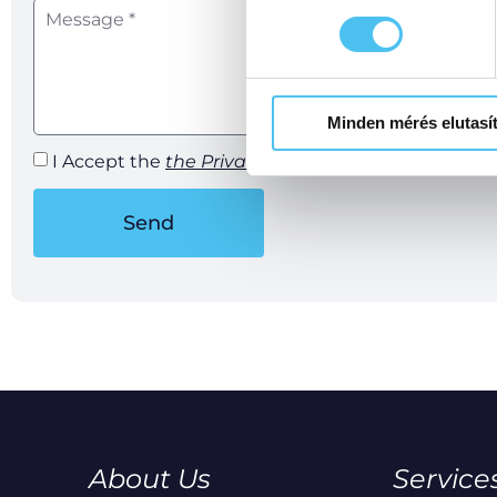
Minden mérés elutasí
I Accept the
the Privacy Policy
.
Send
About Us
Service