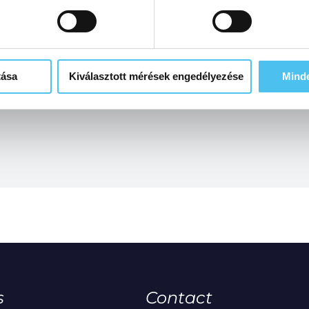
tása
Kiválasztott mérések engedélyezése
Mind
s
Contact