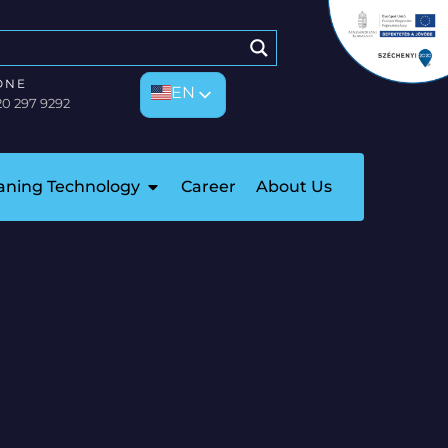
ONE
EN
EN
20 297 9292
HU
eaning Technology
Career
About Us