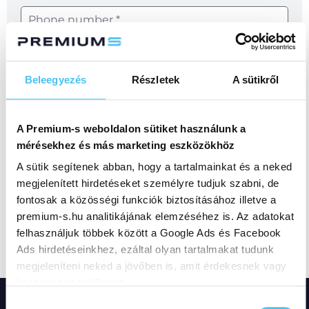
Beleegyezés
Részletek
A sütikről
A Premium-s weboldalon sütiket használunk a
mérésekhez és más marketing eszközökhöz
A sütik segítenek abban, hogy a tartalmainkat és a neked
I Accept the
the Privacy Policy
.
megjelenített hirdetéseket személyre tudjuk szabni, de
fontosak a közösségi funkciók biztosításához illetve a
Send
premium-s.hu analitikájának elemzéséhez is. Az adatokat
felhasználjuk többek között a Google Ads és Facebook
Ads hirdetéseinkhez, ezáltal olyan tartalmakat tudunk
megjeleníteni neked a jövőben is, amit érdekesnek vagy
hasznosnak találhatsz.
Hozzájárulás