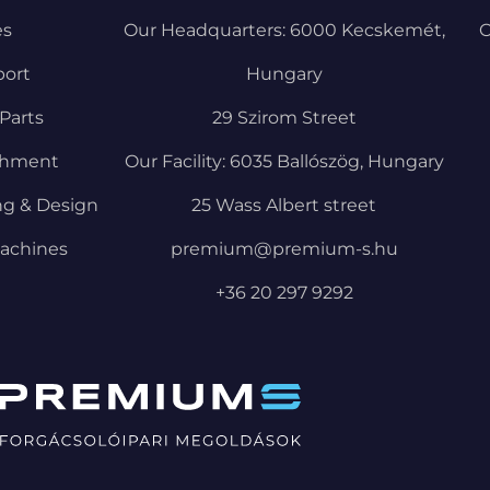
es
Our Headquarters: 6000 Kecskemét,
C
port
Hungary
Parts
29 Szirom Street
shment
Our Facility: 6035 Ballószög, Hungary
ng & Design
25 Wass Albert street
achines
premium@premium-s.hu
+36 20 297 9292