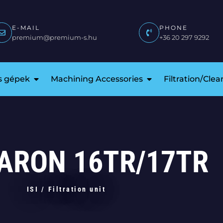
E-MAIL
PHONE
premium@premium-s.hu
+36 20 297 9292
is gépek
Machining Accessories
Filtration/Cle
ARON 16TR/17TR
ISI
/
Filtration unit