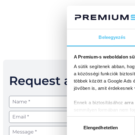
Beleegyezés
A Premium-s weboldalon sü
A sütik segítenek abban, hog
a közösségi funkciók biztosí
Request a callback!
többek között a Google Ads é
jövőben is, amit érdekesnek
Ennek a biztosításához
arra
semmilyen formában nem fogu
Előre is köszönjük!
Hozzájárulás
kiválasztása
Elengedhetetlen