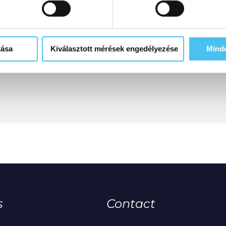
tása
Kiválasztott mérések engedélyezése
Mind
s
Contact