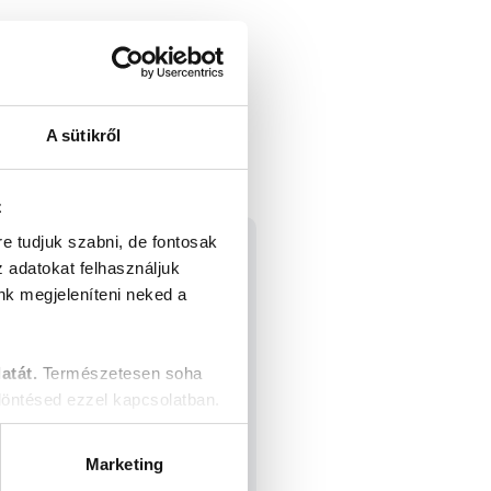
A sütikről
z
re tudjuk szabni, de fontosak
z adatokat felhasználjuk
nk megjeleníteni neked a
atát.
Természetesen soha
öntésed ezzel kapcsolatban.
Marketing