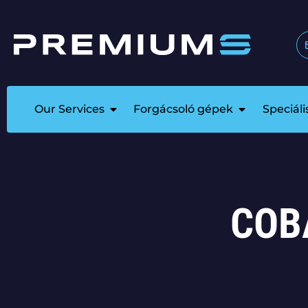
Our Services
Forgácsoló gépek
Speciál
COB