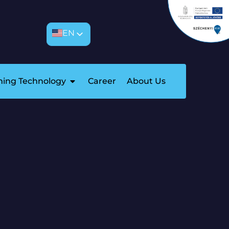
EN
EN
HU
aning Technology
Career
About Us