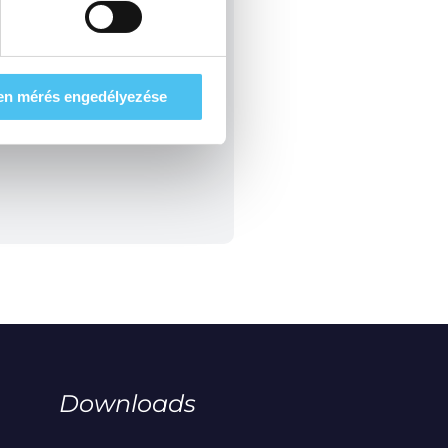
en mérés engedélyezése
Downloads