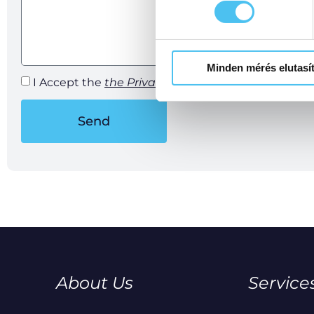
Minden mérés elutasí
I Accept the
the Privacy Policy
.
Send
About Us
Service