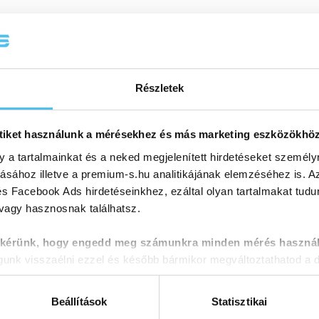
Részletek
tiket használunk a mérésekhez és más marketing eszközökhö
y a tartalmainkat és a neked megjelenített hirdetéseket személy
tásához illetve a premium-s.hu analitikájának elemzéséhez is. A
s Facebook Ads hirdetéseinkhez, ezáltal olyan tartalmakat tudu
 vagy hasznosnak találhatsz.
 kérünk, hogy engedd meg számunkra minden mérés használ
nk visszaélni ezzel és később bármikor megváltoztathatod a d
Beállítások
Statisztikai