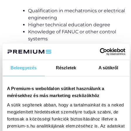
Qualification in mechatronics or electrical
engineering
Higher technical education degree
Knowledge of FANUC or other control
systems
Knowledge of foreign languages
Beleegyezés
Részletek
A sütikről
What we offer
A Premium-s weboldalon sütiket használunk a
mérésekhez és más marketing eszközökhöz
Participation in domestic and
international training courses
A sütik segítenek abban, hogy a tartalmainkat és a neked
Continuous learning and
megjelenített hirdetéseket személyre tudjuk szabni, de
development opportunities
fontosak a közösségi funkciók biztosításához illetve a
Competitive remuneration
premium-s.hu analitikájának elemzéséhez is. Az adatokat