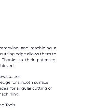
r removing and machining a
e cutting edge allows them to
 Thanks to their patented,
chieved.
 evacuation
d edge for smooth surface
ideal for angular cutting of
machining.
ng Tools