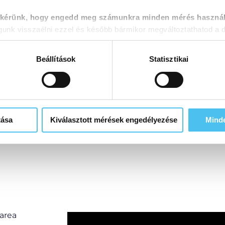
 kérünk, hogy engedd meg számunkra minden mérés használ
End Mills
Single Flute Ball Nose End
nk visszaélni ezzel és később bármikor megváltoztathatod a d
Mill
E
Beállítások
Statisztikai
MORE
tása
Kiválasztott mérések engedélyezése
Mind
-area