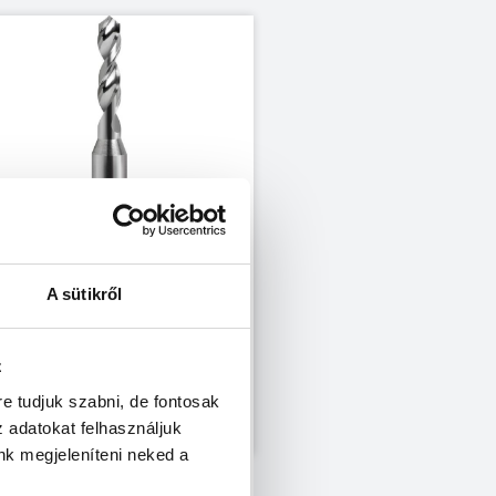
A sütikről
z
re tudjuk szabni, de fontosak
z adatokat felhasználjuk
nk megjeleníteni neked a