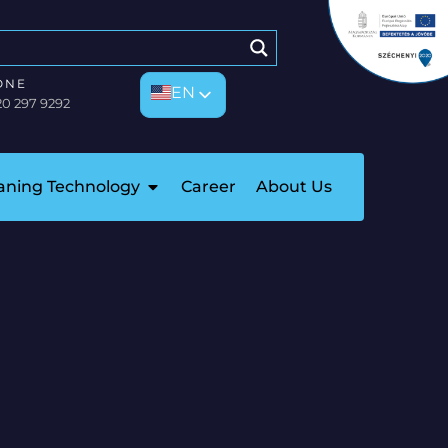
ONE
EN
EN
20 297 9292
HU
eaning Technology
Career
About Us