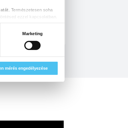
atát.
Természetesen soha
Drills
öntésed ezzel kapcsolatban.
MORE
Marketing
en mérés engedélyezése