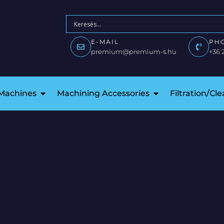
E-MAIL
PH
premium@premium-s.hu
+36 
 Machines
Machining Accessories
Filtration/Cl