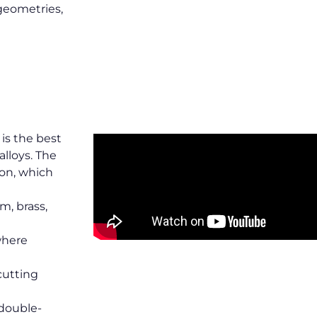
geometries,
is the best
alloys. The
ion, which
m, brass,
where
 cutting
 double-