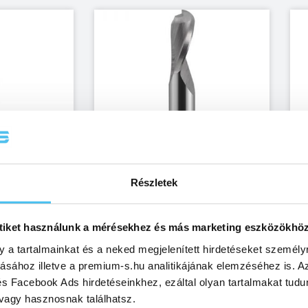
Részletek
tiket használunk a mérésekhez és más marketing eszközökhö
y a tartalmainkat és a neked megjelenített hirdetéseket személy
tásához illetve a premium-s.hu analitikájának elemzéséhez is. A
s Facebook Ads hirdetéseinkhez, ezáltal olyan tartalmakat tudu
 vagy hasznosnak találhatsz.