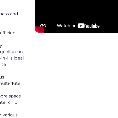
ness and
efficient
y
quality can
n-1 is ideal
ite
ous
multi-flute
more space
ater chip
n various