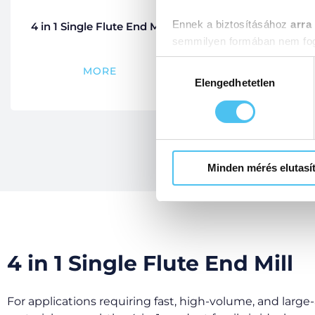
Ennek a biztosításához
arra
4 in 1 Single Flute End Mill
Double Flute 
semmilyen formában nem fogu
Előre is köszönjük!
Hozzájárulás
MORE
MOR
kiválasztása
Elengedhetetlen
Minden mérés elutasí
4 in 1 Single Flute End Mill
For applications requiring fast, high-volume, and large