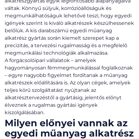
alkatrészgyártás egyik legfontosabb alapanyagaivá
váltak. Könnyű súlyuk, korrózióállóságuk és
megmunkálhatóságuk lehetővé teszi, hogy egyedi
igények szerint is kiváló alkatrészek készülhessenek
belőlük. A kis darabszámú egyedi műanyag
alkatrész gyártás során kiemelt szerepet kap a
precizitás, a tervezési rugalmasság és a megfelelő
megmunkálási technológiák alkalmazása.
A forgácsolóipari vállalatok – amelyek
hagyományosan fémmegmunkálással foglalkoznak
– egyre nagyobb figyelmet fordítanak a műanyag
alkatrészek előállítására is. Az olyan cégek, amelyek
teljes körű szolgáltatást nyújtanak az
alkatrésztervezéstől a gyártásig, jelentős előnyt
élveznek a rugalmas gyártási igények
kiszolgálásában.
Milyen előnyei vannak az
egyedi műanyag alkatrész