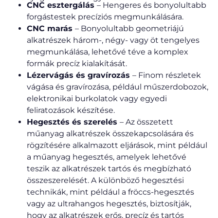
CNC esztergálás
– Hengeres és bonyolultabb
forgástestek precíziós megmunkálására.
CNC marás
– Bonyolultabb geometriájú
alkatrészek három-, négy- vagy öt tengelyes
megmunkálása, lehetővé téve a komplex
formák precíz kialakítását.
Lézervágás és gravírozás
– Finom részletek
vágása és gravírozása, például műszerdobozok,
elektronikai burkolatok vagy egyedi
feliratozások készítése.
Hegesztés és szerelés
– Az összetett
műanyag alkatrészek összekapcsolására és
rögzítésére alkalmazott eljárások, mint például
a műanyag hegesztés, amelyek lehetővé
teszik az alkatrészek tartós és megbízható
összeszerelését. A különböző hegesztési
technikák, mint például a fröccs-hegesztés
vagy az ultrahangos hegesztés, biztosítják,
hogy az alkatrészek erős, precíz és tartós