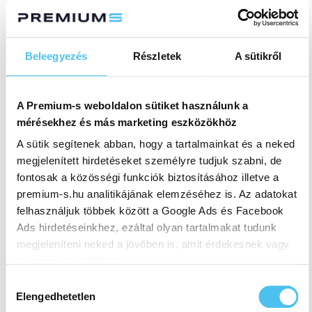
kopásállóság) illeszkedő műanyag típus
kiválasztása elengedhetetlen.
Gyártás és megmunkálás: A korszerű
szerszámgépek garantálják a pontosságot és a
Beleegyezés
Részletek
A sütikről
kiváló minőséget.
Minőségellenőrzés és szállítás: A legyártott
alkatrészek alapos minőségellenőrzésen esnek
A Premium-s weboldalon sütiket használunk a
át, hogy biztosítsák a megfelelő
mérésekhez és más marketing eszközökhöz
szabványoknak való megfelelést, majd a kész
A sütik segítenek abban, hogy a tartalmainkat és a neked
termékek azonnal készen állnak a szállításra és
megjelenített hirdetéseket személyre tudjuk szabni, de
használatra.
fontosak a közösségi funkciók biztosításához illetve a
A szolgáltatás teljes folyamatáról és a vállalat
premium-s.hu analitikájának elemzéséhez is. Az adatokat
technológiai megoldásairól további információ
felhasználjuk többek között a Google Ads és Facebook
található a precíziósalkatrészgyártás oldalán.
Ads hirdetéseinkhez, ezáltal olyan tartalmakat tudunk
megjeleníteni neked a jövőben is, amit érdekesnek vagy
hasznosnak találhatsz.
Hozzájárulás
Ennek a biztosításához
arra kérünk, hogy engedd meg
Elengedhetetlen
kiválasztása
számunkra minden mérés használatát.
Természetesen