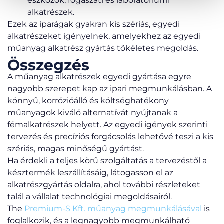
eszközök, fogászati és laboratóriumi
alkatrészek.
Ezek az iparágak gyakran kis szériás, egyedi
alkatrészeket igényelnek, amelyekhez az egyedi
műanyag alkatrész gyártás tökéletes megoldás.
Összegzés
A műanyag alkatrészek egyedi gyártása egyre
nagyobb szerepet kap az ipari megmunkálásban. A
könnyű, korrózióálló és költséghatékony
műanyagok kiváló alternatívát nyújtanak a
fémalkatrészek helyett. Az egyedi igények szerinti
tervezés és precíziós forgácsolás lehetővé teszi a kis
szériás, magas minőségű gyártást.
Ha érdekli a teljes körű szolgáltatás a tervezéstől a
késztermék leszállításáig, látogasson el az
alkatrészgyártás oldalra, ahol további részleteket
talál a vállalat technológiai megoldásairól.
The
Premium-S Kft. műanyag megmunkálásával
is
foglalkozik, és a legnagyobb megmunkálható