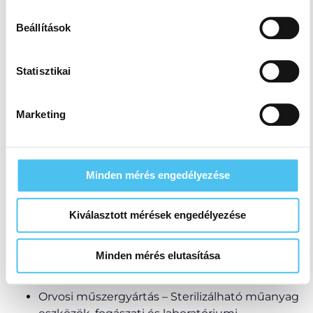
soha semmilyen formában nem fogunk visszaélni ezzel
Beállítások
és később bármikor megváltoztathatod a döntésed ezzel
kapcsolatban. Előre is köszönjük!
Statisztikai
Marketing
Tipikus felhasználási
területek az iparban
A műanyagból készült alkatrészek számos területen
Minden mérés engedélyezése
megtalálhatók, például:
Gépipar – Kopásálló vezetőelemek, csapágyak,
mechanikai alkatrészek.
Kiválasztott mérések engedélyezése
Elektronikai ipar – Elektromos szigetelő
elemek, csatlakozók.
Minden mérés elutasítása
Autóipar – Könnyű és strapabíró szerkezeti
elemek.
Orvosi műszergyártás – Sterilizálható műanyag