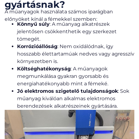
gyártásnak?
A műanyagok használata számos iparágban
előnyöket kínál a fémekkel szemben:
Könnyű súly
: A műanyag alkatrészek
jelentősen csökkenthetik egy szerkezet
tömegét.
Korrózióállóság
: Nem oxidálódnak, így
hosszabb élettartamúak nedves vagy agresszív
környezetben is.
Költséghatékonyság
: A műanyagok
megmunkálása gyakran gyorsabb és
energiahatékonyabb mint a fémeké.
Jó elektromos szigetelő tulajdonságok
: Sok
műanyag kiválóan alkalmas elektromos
berendezések alkatrészeinek gyártására.