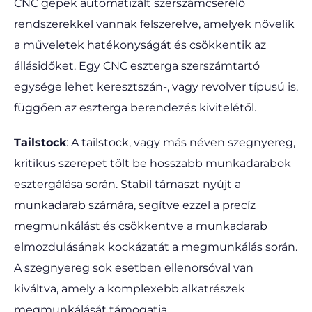
CNC gépek automatizált szerszámcserélő
rendszerekkel vannak felszerelve, amelyek növelik
a műveletek hatékonyságát és csökkentik az
állásidőket. Egy CNC eszterga szerszámtartó
egysége lehet keresztszán-, vagy revolver típusú is,
függően az eszterga berendezés kivitelétől.
Tailstock
: A tailstock, vagy más néven szegnyereg,
kritikus szerepet tölt be hosszabb munkadarabok
esztergálása során. Stabil támaszt nyújt a
munkadarab számára, segítve ezzel a precíz
megmunkálást és csökkentve a munkadarab
elmozdulásának kockázatát a megmunkálás során.
A szegnyereg sok esetben ellenorsóval van
kiváltva, amely a komplexebb alkatrészek
megmunkálását támogatja.