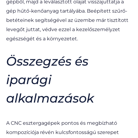
gépből, majd a leválasztott olajat visszajuttatja a
gép hűtő-kenőanyag tartályába. Beépített szűrő-
betéteinek segítségével az üzembe már tisztított
levegőt juttat, védve ezzel a kezelőszemélyzet
egészségét és a környezetet.
Összegzés és
iparági
alkalmazások
A CNC esztergagépek pontos és megbízható
kompozíciója révén kulcsfontosságú szerepet