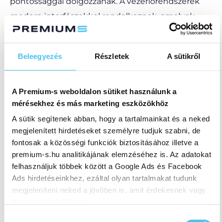
pontossággal dolgozzanak. A vezérlőrendszerek
modern interfészekkel rendelkeznek, amelyek
egyszerűsítik a bonyolult műveletek
programozását és monitorozását.
Beleegyezés
Részletek
A sütikről
Most nézzük meg, hogy a CNC gépek milyen
működési rendszerekkel és vezérlőelemekkel
A Premium-s weboldalon sütiket használunk a
mérésekhez és más marketing eszközökhöz
vannak felszerelve, amelyek kulcsfontosságúak a
A sütik segítenek abban, hogy a tartalmainkat és a neked
folyamatos és pontos működésük szempontjából.
megjelenített hirdetéseket személyre tudjuk szabni, de
fontosak a közösségi funkciók biztosításához illetve a
Vezérlés és programozás
premium-s.hu analitikájának elemzéséhez is. Az adatokat
felhasználjuk többek között a Google Ads és Facebook
technológiája
Ads hirdetéseinkhez, ezáltal olyan tartalmakat tudunk
megjeleníteni neked a jövőben is, amit érdekesnek vagy
hasznosnak találhatsz.
Hozzájárulás