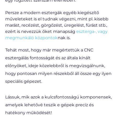
egy rögzített szerszám ellenében.
Persze a modern esztergák egyéb kiegészítő
műveleteket is el tudnak végezni, mint pl. kisebb
marást, recézést, görgőzést, üregelést, fúrást stb.,
ezért is nevezzük őket manapság
eszterga-, vagy
megmunkáló központok
nak is.
Tehát most, hogy már megértettük a CNC
esztergálás fontosságát és az általa kínált
előnyöket, ideje közelebbről is megvizsgálnunk,
hogy pontosan milyen részekből áll össze egy ilyen
speciális gépezet.
Lássuk, mik azok a kulcsfontosságú komponensek,
amelyek lehetővé teszik e gépek precíz és
hatékony működését!