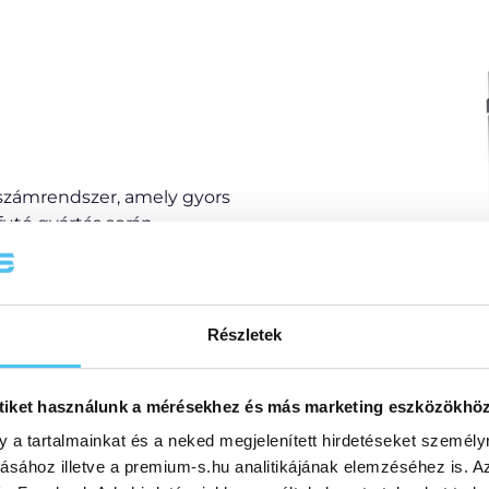
számrendszer, amely gyors
futó gyártás során.
Ezen kívül:
Részletek
Hatékony hűtési rendszer az 
nkálási
Nagyon szilárd és stabil gyor
tiket használunk a mérésekhez és más marketing eszközökhö
kiemelkedő megmunkálási mi
biztosít,
y a tartalmainkat és a neked megjelenített hirdetéseket személy
érdekében.
tásához illetve a premium-s.hu analitikájának elemzéséhez is. A