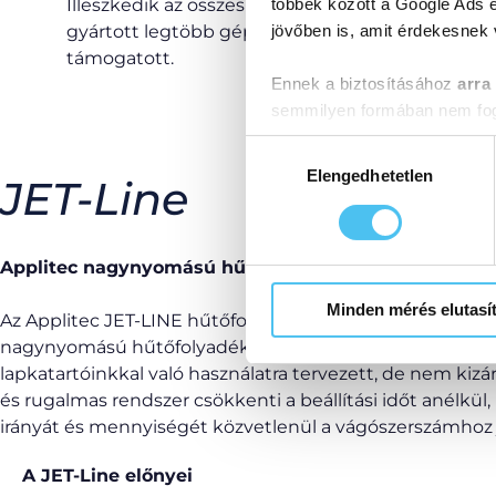
Illeszkedik az összes vezető svájci típusú gépgyár
többek között a Google Ads é
gyártott legtöbb géphez, és más szerszámgyártók
jövőben is, amit érdekesnek
támogatott.
Ennek a biztosításához
arra
semmilyen formában nem fogu
Előre is köszönjük!
Hozzájárulás
kiválasztása
Elengedhetetlen
JET-Line
Applitec nagynyomású hűtőfolyadék elosztó rendsze
Minden mérés elutasí
Az Applitec JET-LINE hűtőfolyadék-elosztó rendszert úgy
nagynyomású hűtőfolyadék nyújtotta előnyöket és lehe
lapkatartóinkkal való használatra tervezett, de nem kizá
és rugalmas rendszer csökkenti a beállítási időt anélkü
irányát és mennyiségét közvetlenül a vágószerszámhoz 
A JET-Line előnyei