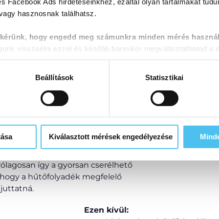
tó által
s Facebook Ads hirdetéseinkhez, ezáltal olyan tartalmakat tudu
Brochure
 által is
 vagy hasznosnak találhatsz.
 kérünk, hogy engedd meg számunkra minden mérés használ
nk visszaélni ezzel és később bármikor megváltoztathatod a d
Beállítások
Statisztikai
r
tása
Kiválasztott mérések engedélyezése
Mind
 tervezték, hogy maximalizálja a
tőségeket. A JET-Line a
rólagosan így a gyorsan cserélhető
l, hogy a hűtőfolyadék megfelelő
juttatná.
Ezen kívül: