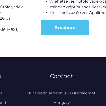
A lehetséges hűtőfolyadék-cs
 hűtőfolyadék
minden géptípushoz illeszke
k.
Illeszkedik az összes Applite
20 bar
Brochure
M6, M8X1,
s
Contact
es
Our Headquarters: 6000 Kecskemét,
C
port
Hungary