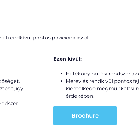
ál rendkívül pontos pozicionálással
Ezen kívül:
Hatékony hűtési rendszer az 
tőséget.
Merev és rendkívül pontos fej
tosít, így
kiemelkedő megmunkálási mi
érdekében.
endszer.
Brochure