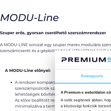
MODU-Line
Szuper erős, gyorsan cserélhető szerszámrendszer
A MODU-LINE sorozat egy szuper merev moduláris szer
szerszámcserét és a gépből történő előbeállítást kínál a 
A MODU-Line előnyei:
Beleegyezés
A rendszer kompakt kialakítása lehetővé teszi a
szerszámpozíciók számának növelését a megmu
A Premium-s weboldalon sü
lehetőségek bővítése érdekében.
Az előre beállított rendszer gyors szerszámcserét 
A sütik segítenek abban, hog
minimalizálva a termelés leállását.
a közösségi funkciók biztosí