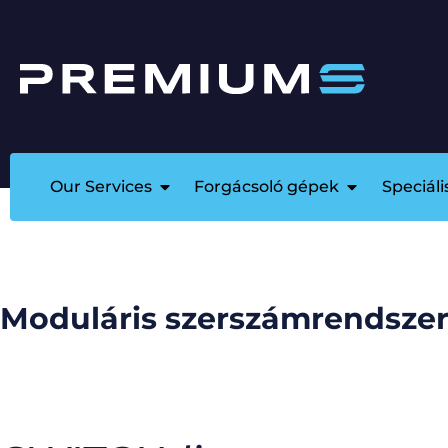
Our Services
Forgácsoló gépek
Speciál
Moduláris szerszámrendsze