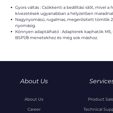
Gyors váltás : Csökkenti a beállítási időt, mivel a
kivezetések ugyanabban a helyzetben maradna
Nagynyomású, rugalmas, megerősített tömlők 2
nyomásig.
Könnyen adaptálható : Adapterek kaphatók M5, 
BSP1/8 menetekhez és még sok máshoz.
About Us
Service
About Us
Product Sal
Career
Technical Sup