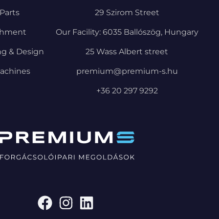
Parts
29 Szirom Street
shment
Our Facility: 6035 Ballószög, Hungary
ng & Design
25 Wass Albert street
achines
premium@premium-s.hu
+36 20 297 9292