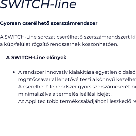
SWITCH-line
Gyorsan cserélhető szerszámrendszer
A SWITCH-Line sorozat cserélhető szerszámrendszert kín
a kúp/felület rögzítő rendszernek köszönhetően.
A SWITCH-Line előnyei:
A rendszer innovatív kialakítása egyetlen oldalsó
rögzítőcsavarral lehetővé teszi a könnyű kezelhe
A cserélhető fejrendszer gyors szerszámcserét biz
minimalizálva a termelés leállási idejét.
Az Applitec több termékcsaládjához illeszkedő r