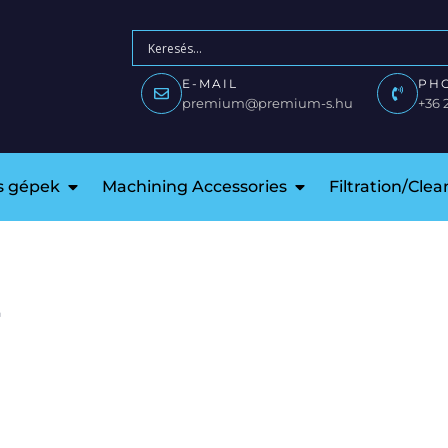
E-MAIL
PH
premium@premium-s.hu
+36 
is gépek
Machining Accessories
Filtration/Cle
r