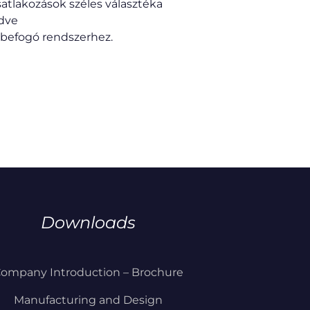
atlakozások széles választéka
dve
c befogó rendszerhez.
Downloads
ompany Introduction – Brochure
Manufacturing and Design