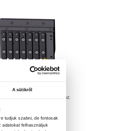
A sütikről
optimális forgácskiáramláshoz.
sváltó befogórendszer a
z
nőség és teljesítmény
re tudjuk szabni, de fontosak
z adatokat felhasználjuk