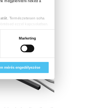
nk megjeleníteni neked a
atát.
Természetesen soha
öntésed ezzel kapcsolatban.
Marketing
en mérés engedélyezése